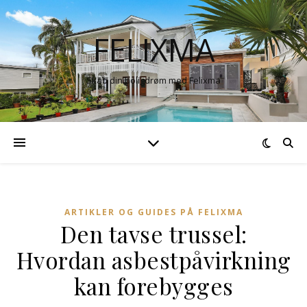
FELIXMA
Skab din boligdrøm med Felixma
ARTIKLER OG GUIDES PÅ FELIXMA
Den tavse trussel:
Hvordan asbestpåvirkning
kan forebygges