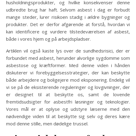
husholdningsprodukter, og hvilke konsekvenser denne
udbredte brug har haft. Selvom asbest i dag er forbudt
mange steder, lurer risikoen stadig i ældre bygninger og
produkter. Det er derfor afgørende at forstå, hvordan vi
kan identificere og vurdere tilstedeværelsen af asbest,
både i vores hjem og på arbejdspladser.
Artiklen vil også kaste lys over de sundhedsrisici, der er
forbundet med asbest, herunder alvorlige sygdomme som
asbestose og kræftformer. Med denne viden i hånden
diskuterer vi forebyggelsesstrategier, der kan beskytte
både arbejdere og boligejere mod eksponering. Endelig vil
vi se på de eksisterende reguleringer og lovgivninger, der
er designet til at beskytte os, samt de lovende
fremtidsudsigter for asbestfri løsninger og teknologier.
Vores mål er at oplyse og udstyre læserne med den
nødvendige viden til at beskytte sig selv og deres kære
mod denne stille, men dødelige trussel.