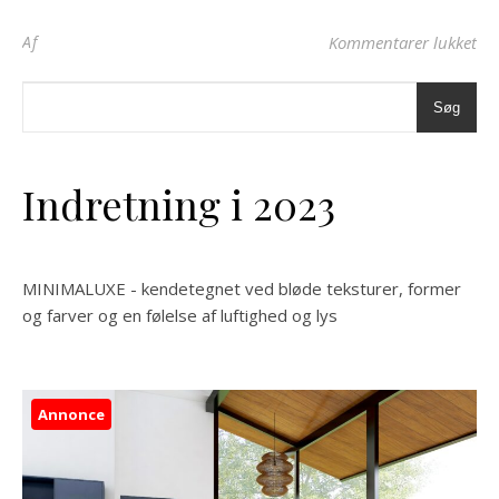
til
Af
Kommentarer lukket
Søg
Indretning i 2023
MINIMALUXE - kendetegnet ved bløde teksturer, former
og farver og en følelse af luftighed og lys
Annonce