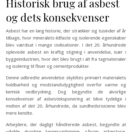
Historisk brug af asbest
og dets konsekvenser
Asbest har en lang historie, der strækker sig tusinder af år
tilbage, hvor mineralets ildfaste og isolerende egenskaber
blev værdsat i mange civilisationer. I det 20. århundrede
oplevede asbest en kraftig stigning i anvendelse, især i
byggeindustrien, hvor det blev brugt i alt fra tagmaterialer
og isolering til fliser og cementprodukter.
Denne udbredte anvendelse skyldtes primært materialets
holdbarhed og modstandsdygtighed overfor varme og
kemisk nedbrydning. Dog begyndte de alvorlige
konsekvenser af asbesteksponering at blive tydelige i
midten af det 20. århundrede, da sundhedsrisiciene blev
mere kendte.
Arbejdere, der dagligt håndterede asbest, begyndte at
udvikle alvorlige lungesygdomme, såsom asbestose,