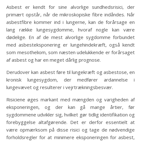
Asbest er kendt for sine alvorlige sundhedsrisici, der
primært opstår, når de mikroskopiske fibre indåndes. Når
asbestfibre kommer ind i lungerne, kan de forårsage en
lang række lungesygdomme, hvoraf nogle kan være
dødelige. En af de mest alvorlige sygdomme forbundet
med asbesteksponering er lungehindekræft, også kendt
som mesotheliom, som næsten udelukkende er forårsaget
af asbest og har en meget dårlig prognose.
Derudover kan asbest føre til lungekræft og asbestose, en
kronisk lungesygdom, der medfører ardannelse i
lungevævet og resulterer i vejrtrækningsbesvær.
Risiciene øges markant med mængden og varigheden af
eksponeringen, og der kan gå mange årtier, før
sygdommene udvikler sig, hvilket gør tidlig identifikation og
forebyggelse altafgørende. Det er derfor essentielt at
være opmærksom på disse risici og tage de nødvendige
forholdsregler for at minimere eksponeringen for asbest,