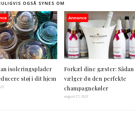
MULIGVIS OGSÅ SYNES OM
nce
Annonce
an isoleringsplader
Forkæl dine gæster: Sådan
ducere støj i dit hjem
vælger du den perfekte
023
champagnekøler
august 27, 2023