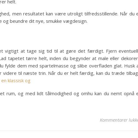
rer helt.
ghed, men resultatet kan være utroligt tilfredsstillende. Når du 
ge og beundre dit nye, smukke vægdesign.
 vigtigt at tage sig tid til at gøre det færdigt. Fjern eventuel
Lad tapetet tørre helt, inden du begynder at male eller dekore
 du fylde dem med spartelmasse og slibe overfladen glat. Husk 
 videre til næste trin. Når du er helt færdig, kan du træde tilba
en klassisk og
til et rum, og med lidt tålmodighed og omhu kan du nemt opnå 
Kommentarer lukk