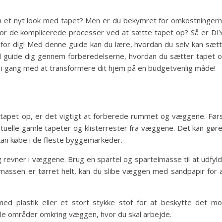
em et nyt look med tapet? Men er du bekymret for omkostninger
 for de komplicerede processer ved at sætte tapet op? Så er DI
or dig! Med denne guide kan du lære, hvordan du selv kan sæt
il guide dig gennem forberedelserne, hvordan du sætter tapet 
e i gang med at transformere dit hjem på en budgetvenlig måde!
tapet op, er det vigtigt at forberede rummet og væggene. Før
tuelle gamle tapeter og klisterrester fra væggene. Det kan gør
an købe i de fleste byggemarkeder.
g revner i væggene. Brug en spartel og spartelmasse til at udfyl
lmassen er tørret helt, kan du slibe væggen med sandpapir for 
d plastik eller et stort stykke stof for at beskytte det m
alle områder omkring væggen, hvor du skal arbejde.