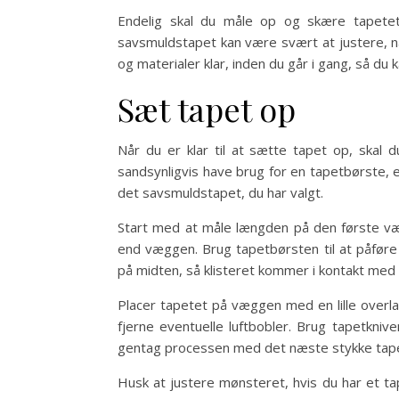
Endelig skal du måle op og skære tapetet t
savsmuldstapet kan være svært at justere, nå
og materialer klar, inden du går i gang, så d
Sæt tapet op
Når du er klar til at sætte tapet op, skal d
sandsynligvis have brug for en tapetbørste, e
det savsmuldstapet, du har valgt.
Start med at måle længden på den første væg
end væggen. Brug tapetbørsten til at påføre 
på midten, så klisteret kommer i kontakt med k
Placer tapetet på væggen med en lille overl
fjerne eventuelle luftbobler. Brug tapetkni
gentag processen med det næste stykke tapet
Husk at justere mønsteret, hvis du har et t