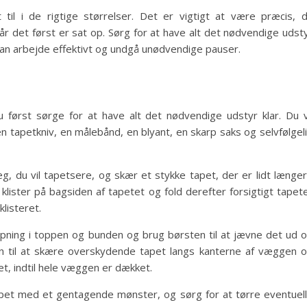
il i de rigtige størrelser. Det er vigtigt at være præcis, 
r det først er sat op. Sørg for at have alt det nødvendige udst
u kan arbejde effektivt og undgå unødvendige pauser.
u først sørge for at have alt det nødvendige udstyr klar. Du v
n tapetkniv, en målebånd, en blyant, en skarp saks og selvfølgel
, du vil tapetsere, og skær et stykke tapet, der er lidt længe
klister på bagsiden af tapetet og fold derefter forsigtigt tapet
listeret.
apning i toppen og bunden og brug børsten til at jævne det ud 
ven til at skære overskydende tapet langs kanterne af væggen 
, indtil hele væggen er dækket.
apet med et gentagende mønster, og sørg for at tørre eventuel