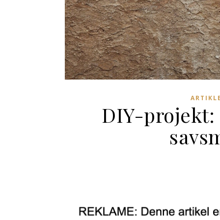
ARTIKL
DIY-projekt:
savsm