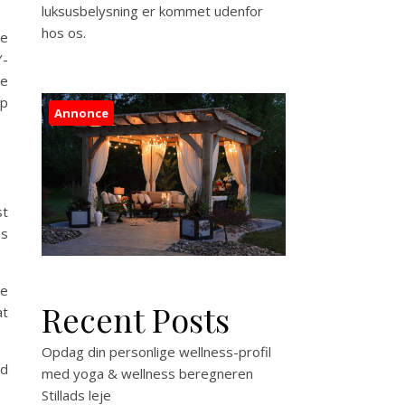
luksusbelysning er kommet udenfor
hos os.
ne
Y-
te
op
Annonce
st
es
de
Recent Posts
at
Opdag din personlige wellness-profil
od
med yoga & wellness beregneren
Stillads leje