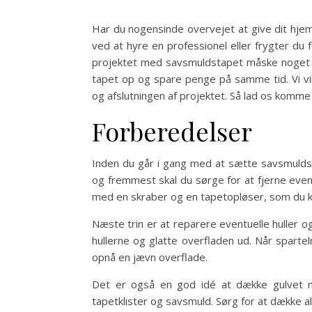
Har du nogensinde overvejet at give dit hj
ved at hyre en professionel eller frygter du
projektet med savsmuldstapet måske noget f
tapet op og spare penge på samme tid. Vi v
og afslutningen af projektet. Så lad os komm
Forberedelser
Inden du går i gang med at sætte savsmulds
og fremmest skal du sørge for at fjerne even
med en skraber og en tapetopløser, som du k
Næste trin er at reparere eventuelle huller o
hullerne og glatte overfladen ud. Når sparte
opnå en jævn overflade.
Det er også en god idé at dække gulvet me
tapetklister og savsmuld. Sørg for at dække 