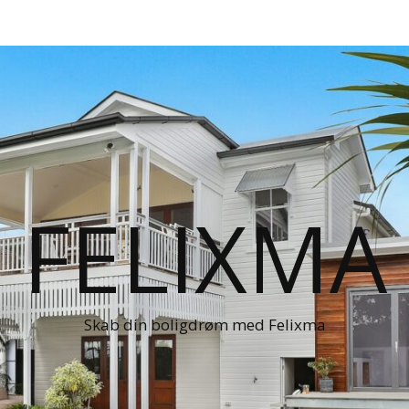
FELIXMA
Skab din boligdrøm med Felixma