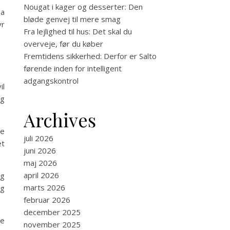
Nougat i kager og desserter: Den
da
bløde genvej til mere smag
yr
Fra lejlighed til hus: Det skal du
overveje, før du køber
Fremtidens sikkerhed: Derfor er Salto
førende inden for intelligent
adgangskontrol
il
ig
Archives
re
juli 2026
et
juni 2026
maj 2026
april 2026
og
marts 2026
og
februar 2026
december 2025
le
november 2025