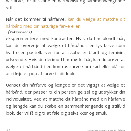
hårfarve, for at skabe en harmonisk og sammenhængende
stil.
Når det kommer til hårfarve,
kan du vælge at matche dit
hårbånd med din naturlige farve eller
eksperimentere med kontraster. Hvis du har blondt hår,
kan du overveje at vælge et hårbånd i en lys farve som
hvid eller pastelfarver for at skabe et blødt og feminint
udseende. Hvis du derimod har mørkt hår, kan du prøve at
vælge et hårbånd i en kontrastfarve som rød eller blå for
at tilføje et pop af farve til dit look.
Uanset din hårfarve og længde er det vigtigt at vælge et
hårbånd, der passer til din personlige stil og udtrykker din
individualitet. Ved at matche dit hårbånd med din hårfarve
og længde kan du skabe en sammenhængende og stilfuld
look, der vil få dig til at føle dig selvsikker og smuk.
til
Af