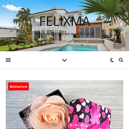
FELIXMA
Skab din boligdrøm med Felixma
Annonce