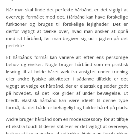
Når man skal finde det perfekte hårbånd, er det vigtigt at
overveje formålet med det. Hårbånd kan have forskellige
funktioner og bruges til forskellige lejligheder. Det er
derfor vigtigt at tænke over, hvad man ønsker at opnå
med sit hårbånd, før man begiver sig ud i jagten på det
perfekte.
Et hårbånds formål kan variere alt efter ens personlige
behov og ønsker. Nogle bruger hårbånd som en praktisk
løsning til at holde håret væk fra ansigtet under træning
eller andre fysiske aktiviteter. I sådanne tilfælde er det
vigtigt at vælge et hårbånd, der er elastisk og sidder godt
på hovedet, så det ikke glider af under bevægelse. Et
bredt, elastisk hårbånd kan være ideelt til denne type
formål, da det både er behageligt og holder håret på plads.
Andre bruger hårbånd som en modeaccessory for at tilføje
et ekstra touch til deres stil. Her er det vigtigt at overveje,
hvilken stil man ønsker at udtrykke. Hvis man foretrækker