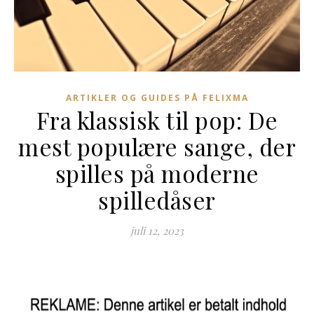
ARTIKLER OG GUIDES PÅ FELIXMA
Fra klassisk til pop: De
mest populære sange, der
spilles på moderne
spilledåser
juli 12, 2023