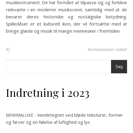
musikinstrument. De har formået at tilpasse sig og forblive
relevante i en moderne musikscene, samtidig med at de
bevarer deres historiske og nostalgiske betydning.
Spilledåser er et kulturelt ikon, der vil fortsætte med at
bringe glæde og musik til mange mennesker i fremtiden.
til
Af
Kommentarer lukket
Søg
Indretning i 2023
MINIMALUXE - kendetegnet ved bløde teksturer, former
og farver og en følelse af luftighed og lys