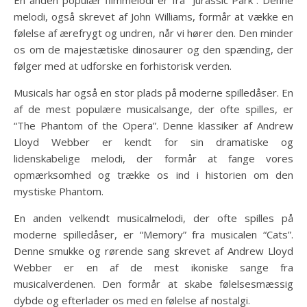
En anden populær filmmelodi er fra “Jurassic Park”. Denne
melodi, også skrevet af John Williams, formår at vække en
følelse af ærefrygt og undren, når vi hører den. Den minder
os om de majestætiske dinosaurer og den spænding, der
følger med at udforske en forhistorisk verden.
Musicals har også en stor plads på moderne spilledåser. En
af de mest populære musicalsange, der ofte spilles, er
“The Phantom of the Opera”. Denne klassiker af Andrew
Lloyd Webber er kendt for sin dramatiske og
lidenskabelige melodi, der formår at fange vores
opmærksomhed og trække os ind i historien om den
mystiske Phantom.
En anden velkendt musicalmelodi, der ofte spilles på
moderne spilledåser, er “Memory” fra musicalen “Cats”.
Denne smukke og rørende sang skrevet af Andrew Lloyd
Webber er en af de mest ikoniske sange fra
musicalverdenen. Den formår at skabe følelsesmæssig
dybde og efterlader os med en følelse af nostalgi.