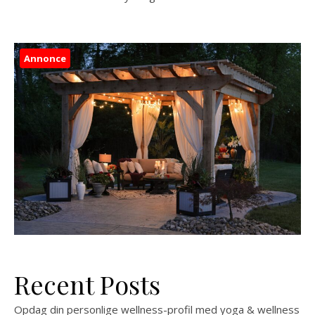
Annonce
Recent Posts
Opdag din personlige wellness-profil med yoga & wellness