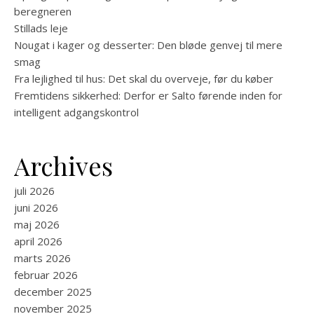
beregneren
Stillads leje
Nougat i kager og desserter: Den bløde genvej til mere
smag
Fra lejlighed til hus: Det skal du overveje, før du køber
Fremtidens sikkerhed: Derfor er Salto førende inden for
intelligent adgangskontrol
Archives
juli 2026
juni 2026
maj 2026
april 2026
marts 2026
februar 2026
december 2025
november 2025