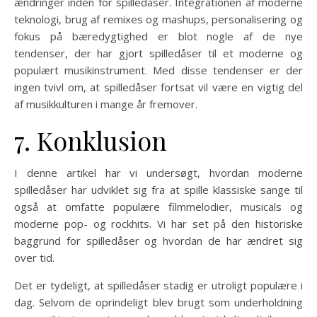
ændringer inden for spilledåser. Integrationen af moderne
teknologi, brug af remixes og mashups, personalisering og
fokus på bæredygtighed er blot nogle af de nye
tendenser, der har gjort spilledåser til et moderne og
populært musikinstrument. Med disse tendenser er der
ingen tvivl om, at spilledåser fortsat vil være en vigtig del
af musikkulturen i mange år fremover.
7. Konklusion
I denne artikel har vi undersøgt, hvordan moderne
spilledåser har udviklet sig fra at spille klassiske sange til
også at omfatte populære filmmelodier, musicals og
moderne pop- og rockhits. Vi har set på den historiske
baggrund for spilledåser og hvordan de har ændret sig
over tid.
Det er tydeligt, at spilledåser stadig er utroligt populære i
dag. Selvom de oprindeligt blev brugt som underholdning