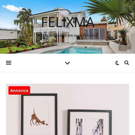
FELIXMA
Skab din boligdrøm med Felixma
Annonce