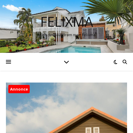
FELIXMA
Skab din boligdrøm med Felixma
Annonce