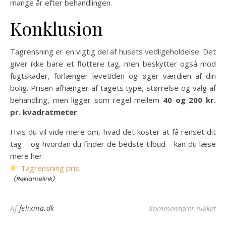
mange år efter behandlingen.
Konklusion
Tagrensning er en vigtig del af husets vedligeholdelse. Det
giver ikke bare et flottere tag, men beskytter også mod
fugtskader, forlænger levetiden og øger værdien af din
bolig. Prisen afhænger af tagets type, størrelse og valg af
behandling, men ligger som regel mellem
40 og 200 kr.
pr. kvadratmeter
.
Hvis du vil vide mere om, hvad det koster at få renset dit
tag – og hvordan du finder de bedste tilbud – kan du læse
mere her:
Tagrensning pris
til
Af
felixma.dk
Kommentarer lukket