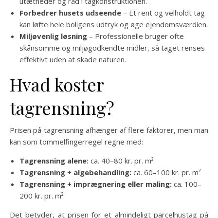
utætheder og råd i tagkonstruktionen.
Forbedrer husets udseende
– Et rent og velholdt tag
kan løfte hele boligens udtryk og øge ejendomsværdien.
Miljøvenlig løsning
– Professionelle bruger ofte
skånsomme og miljøgodkendte midler, så taget renses
effektivt uden at skade naturen.
Hvad koster
tagrensning?
Prisen på tagrensning afhænger af flere faktorer, men man
kan som tommelfingerregel regne med:
Tagrensning alene:
ca. 40–80 kr. pr. m²
Tagrensning + algebehandling:
ca. 60–100 kr. pr. m²
Tagrensning + imprægnering eller maling:
ca. 100–
200 kr. pr. m²
Det betyder, at prisen for et almindeligt parcelhustag på