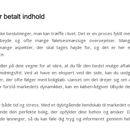
ke beslutninger, man kan træffe i livet. Det er en proces fyldt m
rarbejde og ofte mange følelsesmæssige overvejelser. Man
mange aspekter, der skal tages højde for, og det er her 
ce.
ler på dine vegne for at sikre, at du får den bedst mulige aftal
gnidningsfrit. Ved at have en ekspert ved din side, kan du und
er, der ofte følger med boligkøb. Uanset om det drejer sig om 
ller forstå markedets dynamikker, kan en køberrådgiver tilbyde d
r både tid og stress. Med et dybtgående kendskab til markedet 
nde den perfekte bolig, der opfylder dine behov og ønsker. 
ede løsninger, så du kan føle dig tryg og informeret gennem he