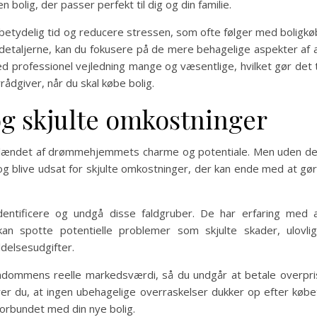
n bolig, der passer perfekt til dig og din familie.
 betydelig tid og reducere stressen, som ofte følger med boligkø
 detaljerne, kan du fokusere på de mere behagelige aspekter af 
ed professionel vejledning mange og væsentlige, hvilket gør det t
rådgiver, når du skal købe bolig.
g skjulte omkostninger
forblændet af drømmehjemmets charme og potentiale. Men uden d
r og blive udsat for skjulte omkostninger, der kan ende med at gø
entificere og undgå disse faldgruber. De har erfaring med 
spotte potentielle problemer som skjulte skader, ulovli
delsesudgifter.
dommens reelle markedsværdi, så du undgår at betale overpri
rer du, at ingen ubehagelige overraskelser dukker op efter købe
 forbundet med din nye bolig.