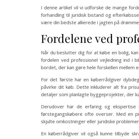
I denne artikel vil vi udforske de mange for
forhandling til juridisk bistand og efterkøbss
være din bedste allierede i jagten på drømme
Fordelene ved prof
Når du beslutter dig for at købe en bolig, 
fordelen ved professionel vejledning ind i b
bordet, der kan gøre hele forskellen mellem en
For det første har en køberrådgiver dybdeg
påvirke dit køb. Dette inkluderer alt fra pri
detaljer som planlagte byggeprojekter, der ka
Derudover har de erfaring og ekspertise 
førstegangskøbere ofte overser. Med en pro
skjulte omkostninger eller juridiske problemer
En køberrådgiver vil også kunne tilbyde sk