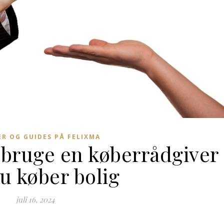
ER OG GUIDES PÅ FELIXMA
 bruge en køberrådgiver
u køber bolig
juli 16, 2024