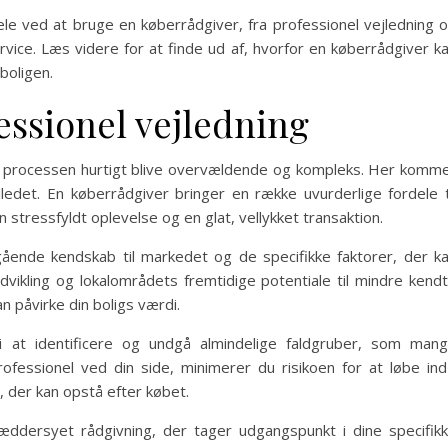
dele ved at bruge en køberrådgiver, fra professionel vejledning 
ervice. Læs videre for at finde ud af, hvorfor en køberrådgiver k
boligen.
essionel vejledning
kan processen hurtigt blive overvældende og kompleks. Her komm
illedet. En køberrådgiver bringer en række uvurderlige fordele t
 stressfyldt oplevelse og en glat, vellykket transaktion.
ående kendskab til markedet og de specifikke faktorer, der k
sudvikling og lokalområdets fremtidige potentiale til mindre kend
n påvirke din boligs værdi.
i at identificere og undgå almindelige faldgruber, som man
fessionel ved din side, minimerer du risikoen for at løbe ind
, der kan opstå efter købet.
ræddersyet rådgivning, der tager udgangspunkt i dine specifik