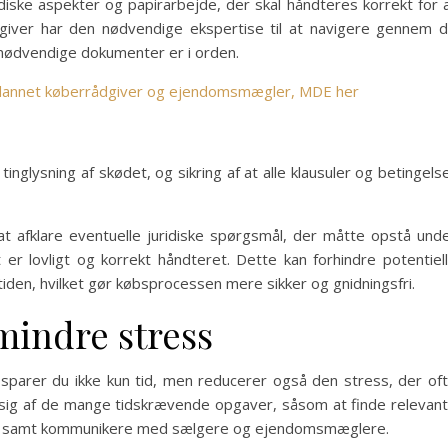
idiske aspekter og papirarbejde, der skal håndteres korrekt for 
ådgiver har den nødvendige ekspertise til at navigere gennem 
e nødvendige dokumenter er i orden.
ddannet køberrådgiver og ejendomsmægler, MDE her
nglysning af skødet, og sikring af at alle klausuler og betingels
 afklare eventuelle juridiske spørgsmål, der måtte opstå und
 er lovligt og korrekt håndteret. Dette kan forhindre potentiel
iden, hvilket gør købsprocessen mere sikker og gnidningsfri.
mindre stress
sparer du ikke kun tid, men reducerer også den stress, der of
 sig af de mange tidskrævende opgaver, såsom at finde relevan
ger, samt kommunikere med sælgere og ejendomsmæglere.