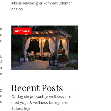
luksusbelysning er kommet udenfor
hos os.
ed
Annonce
ge
en
e,
gå
at
en
Recent Posts
og
De
Opdag din personlige wellness-profil
le
med yoga & wellness beregneren
Stillads leje