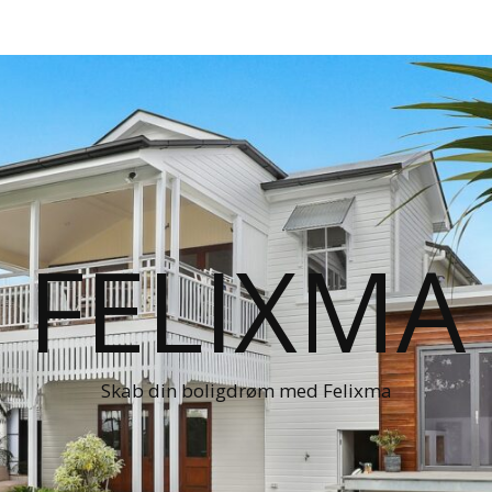
FELIXMA
Skab din boligdrøm med Felixma