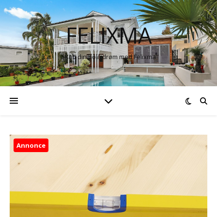
FELIXMA
Skab din boligdrøm med Felixma
Annonce