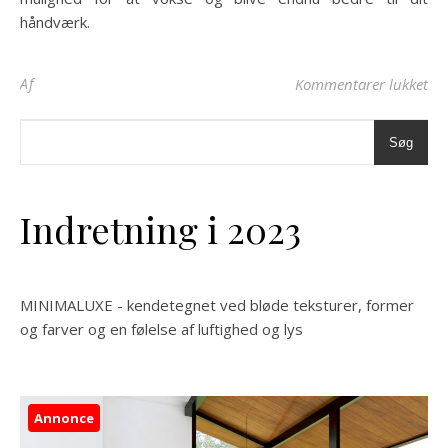
håndværk.
til
Af
Kommentarer lukket
Søg
Indretning i 2023
MINIMALUXE - kendetegnet ved bløde teksturer, former
og farver og en følelse af luftighed og lys
Annonce