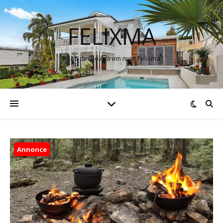
FELIXMA
Skab din boligdrøm med Felixma
Annonce