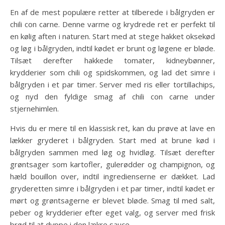
En af de mest populære retter at tilberede i bålgryden er
chili con carne. Denne varme og krydrede ret er perfekt til
en kølig aften i naturen. Start med at stege hakket oksekød
og løg i bålgryden, indtil kødet er brunt og løgene er bløde.
Tilsæt derefter hakkede tomater, kidneybønner,
krydderier som chili og spidskommen, og lad det simre i
bålgryden i et par timer. Server med ris eller tortillachips,
og nyd den fyldige smag af chili con carne under
stjernehimlen.
Hvis du er mere til en klassisk ret, kan du prøve at lave en
lækker gryderet i bålgryden. Start med at brune kød i
bålgryden sammen med løg og hvidløg. Tilsæt derefter
grøntsager som kartofler, gulerødder og champignon, og
hæld bouillon over, indtil ingredienserne er dækket. Lad
gryderetten simre i bålgryden i et par timer, indtil kødet er
mørt og grøntsagerne er blevet bløde. Smag til med salt,
peber og krydderier efter eget valg, og server med frisk
brød til at dyppe i den lækre sauce.