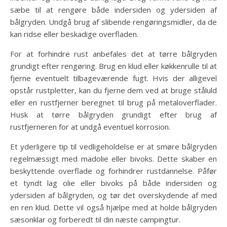
sæbe til at rengøre både indersiden og ydersiden af
bålgryden. Undgå brug af slibende rengøringsmidler, da de
kan ridse eller beskadige overfladen.
For at forhindre rust anbefales det at tørre bålgryden
grundigt efter rengøring. Brug en klud eller køkkenrulle til at
fjerne eventuelt tilbageværende fugt. Hvis der alligevel
opstår rustpletter, kan du fjerne dem ved at bruge ståluld
eller en rustfjerner beregnet til brug på metaloverflader.
Husk at tørre bålgryden grundigt efter brug af
rustfjerneren for at undgå eventuel korrosion.
Et yderligere tip til vedligeholdelse er at smøre bålgryden
regelmæssigt med madolie eller bivoks. Dette skaber en
beskyttende overflade og forhindrer rustdannelse. Påfør
et tyndt lag olie eller bivoks på både indersiden og
ydersiden af bålgryden, og tør det overskydende af med
en ren klud. Dette vil også hjælpe med at holde bålgryden
sæsonklar og forberedt til din næste campingtur.