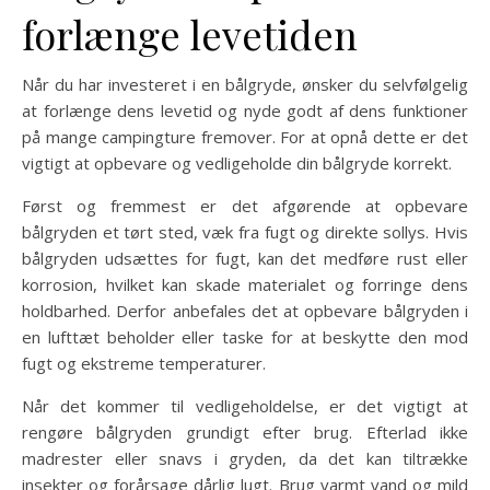
forlænge levetiden
Når du har investeret i en bålgryde, ønsker du selvfølgelig
at forlænge dens levetid og nyde godt af dens funktioner
på mange campingture fremover. For at opnå dette er det
vigtigt at opbevare og vedligeholde din bålgryde korrekt.
Først og fremmest er det afgørende at opbevare
bålgryden et tørt sted, væk fra fugt og direkte sollys. Hvis
bålgryden udsættes for fugt, kan det medføre rust eller
korrosion, hvilket kan skade materialet og forringe dens
holdbarhed. Derfor anbefales det at opbevare bålgryden i
en lufttæt beholder eller taske for at beskytte den mod
fugt og ekstreme temperaturer.
Når det kommer til vedligeholdelse, er det vigtigt at
rengøre bålgryden grundigt efter brug. Efterlad ikke
madrester eller snavs i gryden, da det kan tiltrække
insekter og forårsage dårlig lugt. Brug varmt vand og mild