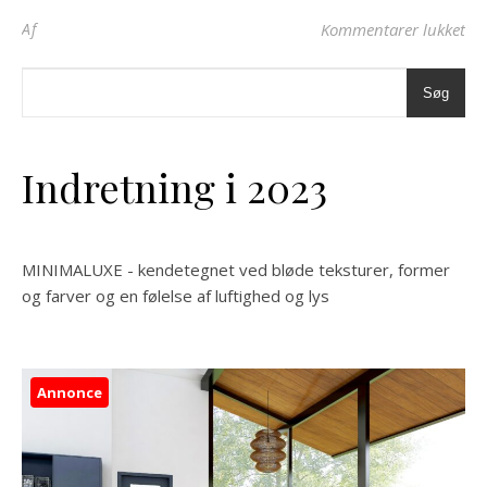
til
Af
Kommentarer lukket
Søg
Indretning i 2023
MINIMALUXE - kendetegnet ved bløde teksturer, former
og farver og en følelse af luftighed og lys
Annonce