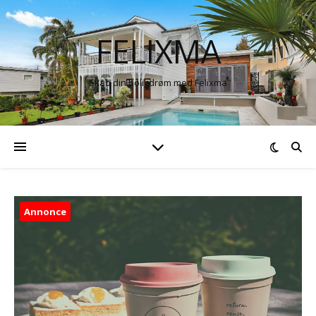
FELIXMA
Skab din boligdrøm med Felixma
Annonce