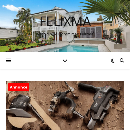
FELIXMA
Skab din boligdrøm med Felixma
Annonce