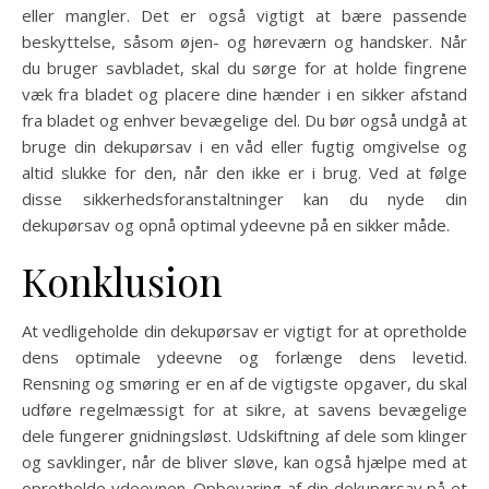
eller mangler. Det er også vigtigt at bære passende
beskyttelse, såsom øjen- og høreværn og handsker. Når
du bruger savbladet, skal du sørge for at holde fingrene
væk fra bladet og placere dine hænder i en sikker afstand
fra bladet og enhver bevægelige del. Du bør også undgå at
bruge din dekupørsav i en våd eller fugtig omgivelse og
altid slukke for den, når den ikke er i brug. Ved at følge
disse sikkerhedsforanstaltninger kan du nyde din
dekupørsav og opnå optimal ydeevne på en sikker måde.
Konklusion
At vedligeholde din dekupørsav er vigtigt for at opretholde
dens optimale ydeevne og forlænge dens levetid.
Rensning og smøring er en af de vigtigste opgaver, du skal
udføre regelmæssigt for at sikre, at savens bevægelige
dele fungerer gnidningsløst. Udskiftning af dele som klinger
og savklinger, når de bliver sløve, kan også hjælpe med at
opretholde ydeevnen. Opbevaring af din dekupørsav på et