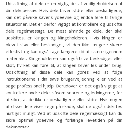
Udskiftning af dele er en vigtig del af vedligeholdelsen af
din dekupørsav. Hvis dele bliver slidte eller beskadigede,
kan det påvirke savens ydeevne og endda føre til farlige
situationer. Det er derfor vigtigt at kontrollere og udskifte
dele regelmæssigt. De mest almindelige dele, der skal
udskiftes, er klingen og klingeholderen. Hvis klingen er
blevet sløv eller beskadiget, vil den ikke længere skære
effektivt og kan også tage længere tid at skære igennem
materialet. Klingeholderen kan også blive beskadiget eller
slidt, hvilket kan føre til, at klingen bliver løs under brug.
Udskiftning af disse dele kan gøres ved at følge
instruktionerne i din savs brugervejledning eller ved at
søge professionel hjælp. Derudover er det også vigtigt at
kontrollere andre dele, såsom snorene og ledningerne, for
at sikre, at de ikke er beskadigede eller slidte. Hvis nogen
af ​​disse dele viser tegn på skade, skal de også udskiftes
hurtigst muligt. Ved at udskifte dele regelmæssigt kan du
sikre optimal ydeevne og forlænge levetiden på din
dekupørsav.