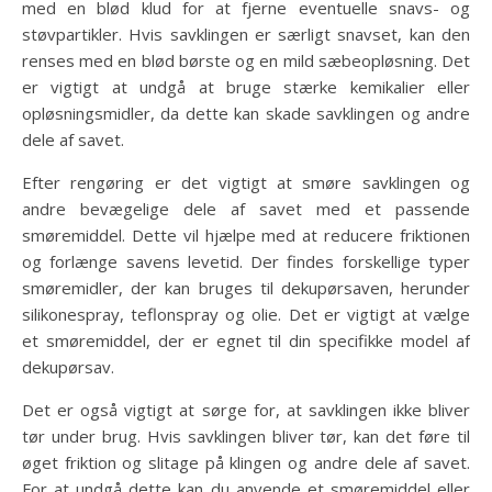
med en blød klud for at fjerne eventuelle snavs- og
støvpartikler. Hvis savklingen er særligt snavset, kan den
renses med en blød børste og en mild sæbeopløsning. Det
er vigtigt at undgå at bruge stærke kemikalier eller
opløsningsmidler, da dette kan skade savklingen og andre
dele af savet.
Efter rengøring er det vigtigt at smøre savklingen og
andre bevægelige dele af savet med et passende
smøremiddel. Dette vil hjælpe med at reducere friktionen
og forlænge savens levetid. Der findes forskellige typer
smøremidler, der kan bruges til dekupørsaven, herunder
silikonespray, teflonspray og olie. Det er vigtigt at vælge
et smøremiddel, der er egnet til din specifikke model af
dekupørsav.
Det er også vigtigt at sørge for, at savklingen ikke bliver
tør under brug. Hvis savklingen bliver tør, kan det føre til
øget friktion og slitage på klingen og andre dele af savet.
For at undgå dette kan du anvende et smøremiddel eller