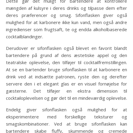
Dette gør det muligt for bartendere at kontrollere
mængden af kulsyre i deres drinks og tilpasse dem efter
deres præferencer og smag. Sifonflasken giver også
mulighed for at karbonere ikke kun vand, men også andre
ingredienser som frugtsaft, te og endda alkoholbaserede
cocktailblandinger.
Derudover er sifonflasken også blevet en favorit blandt
bartendere på grund af dens æstetiske appel og den
teatralske oplevelse, den tilføjer til cocktailfremstillingen.
At se en bartender bruge sifonflasken til at karbonere en
drink ved at indsætte patronen, ryste den og derefter
servere den i et elegant glas er en visuel fornøjelse for
gæsterne. Det tilføjer en ekstra dimension til
cocktailoplevelsen og gør det til en mindeværdig oplevelse.
Endelig giver sifonflasken også mulighed for at
eksperimentere med forskellige teksturer og
smagskombinationer. Ved at bruge sifonflasken kan
bartendere skabe fluffy, skummende og cremede