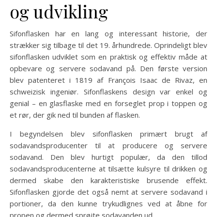
og udvikling
Sifonflasken har en lang og interessant historie, der
strækker sig tilbage til det 19. århundrede. Oprindeligt blev
sifonflasken udviklet som en praktisk og effektiv måde at
opbevare og servere sodavand på. Den første version
blev patenteret i 1819 af François Isaac de Rivaz, en
schweizisk ingeniør. Sifonflaskens design var enkel og
genial – en glasflaske med en forseglet prop i toppen og
et rør, der gik ned til bunden af flasken.
I begyndelsen blev sifonflasken primært brugt af
sodavandsproducenter til at producere og servere
sodavand. Den blev hurtigt populær, da den tillod
sodavandsproducenterne at tilsætte kulsyre til drikken og
dermed skabe den karakteristiske brusende effekt.
Sifonflasken gjorde det også nemt at servere sodavand i
portioner, da den kunne trykudlignes ved at åbne for
propen og dermed sprøjte sodavanden ud.