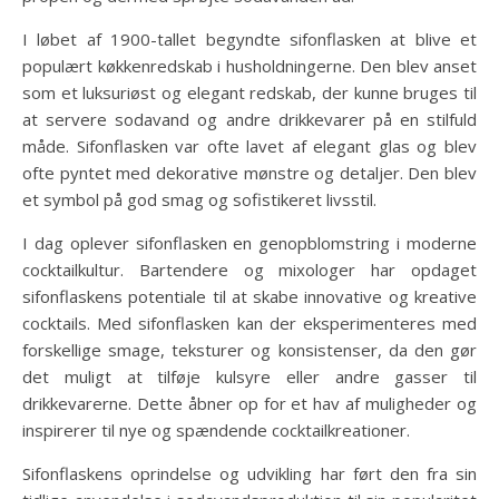
I løbet af 1900-tallet begyndte sifonflasken at blive et
populært køkkenredskab i husholdningerne. Den blev anset
som et luksuriøst og elegant redskab, der kunne bruges til
at servere sodavand og andre drikkevarer på en stilfuld
måde. Sifonflasken var ofte lavet af elegant glas og blev
ofte pyntet med dekorative mønstre og detaljer. Den blev
et symbol på god smag og sofistikeret livsstil.
I dag oplever sifonflasken en genopblomstring i moderne
cocktailkultur. Bartendere og mixologer har opdaget
sifonflaskens potentiale til at skabe innovative og kreative
cocktails. Med sifonflasken kan der eksperimenteres med
forskellige smage, teksturer og konsistenser, da den gør
det muligt at tilføje kulsyre eller andre gasser til
drikkevarerne. Dette åbner op for et hav af muligheder og
inspirerer til nye og spændende cocktailkreationer.
Sifonflaskens oprindelse og udvikling har ført den fra sin