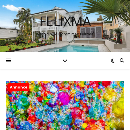
FELIXMA
Skab din boligdrøm med Felixma
Annonce