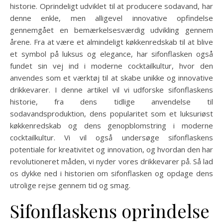
historie. Oprindeligt udviklet til at producere sodavand, har
denne enkle, men alligevel innovative opfindelse
gennemgået en bemærkelsesværdig udvikling gennem
årene. Fra at være et almindeligt køkkenredskab til at blive
et symbol på luksus og elegance, har sifonflasken også
fundet sin vej ind i moderne cocktailkultur, hvor den
anvendes som et værktøj til at skabe unikke og innovative
drikkevarer. I denne artikel vil vi udforske sifonflaskens
historie, fra dens tidlige anvendelse til
sodavandsproduktion, dens popularitet som et luksuriøst
køkkenredskab og dens genopblomstring i moderne
cocktailkultur. Vi vil også undersøge sifonflaskens
potentiale for kreativitet og innovation, og hvordan den har
revolutioneret måden, vi nyder vores drikkevarer på. Så lad
os dykke ned i historien om sifonflasken og opdage dens
utrolige rejse gennem tid og smag.
Sifonflaskens oprindelse