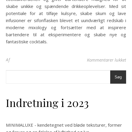
skabe unikke og spændende drikkeoplevelser. Med sit
potentiale for at tilføje kulsyre, skabe skum og lave
infusioner er sifonflasken blevet et uundværligt redskab i
moderne mixology og fortsætter med at inspirere
bartendere til at eksperimentere og skabe nye og
fantastiske cocktails.
til
Af
Kommentarer lukket
Søg
Indretning i 2023
MINIMALUXE - kendetegnet ved bløde teksturer, former
og farver og en følelse af luftighed og lys