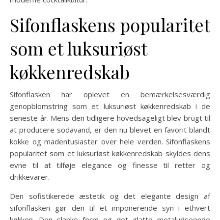
Sifonflaskens popularitet
som et luksuriøst
køkkenredskab
Sifonflasken har oplevet en bemærkelsesværdig
genopblomstring som et luksuriøst køkkenredskab i de
seneste år. Mens den tidligere hovedsageligt blev brugt til
at producere sodavand, er den nu blevet en favorit blandt
kokke og madentusiaster over hele verden. Sifonflaskens
popularitet som et luksuriøst køkkenredskab skyldes dens
evne til at tilføje elegance og finesse til retter og
drikkevarer.
Den sofistikerede æstetik og det elegante design af
sifonflasken gør den til et imponerende syn i ethvert
køkken. Den slanke form og det glatte metaludseende