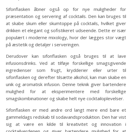
Sifonflasken åbner også op for nye muligheder for
præsentation og servering af cocktails. Den kan bruges til
at skabe skum eller skumtoppe på cocktails, hvilket giver
drikken et elegant og sofistikeret udseende. Dette er især
populært i moderne mixology, hvor der lægges stor vægt
på æstetik og detaljer i serveringen.
Derudover kan sifonflasken også bruges til at lave
infusionsdrinks. Ved at tilføje forskellige smagsgivende
ingredienser som frugt, krydderier eller urter til
sifonflasken og derefter tilsætte alkohol, kan man skabe en
unik og aromatisk infusion. Denne teknik giver bartendere
mulighed for at eksperimentere med forskellige
smagskombinationer og skabe helt nye cocktailoplevelser.
Sifonflasken er med andre ord langt mere end bare et
gammeldags redskab til sodavandsproduktion. Den har vist
sig at være en kilde til kreativitet og innovation i
cocktailverdenen og giver bartendere mulighed for at