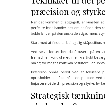
Teknikker til det pe
præcision og styrk
Når det kommer til stigegolf, er kunsten a
perfekte kast handler det om at finde den re
bolde lander på den ønskede stige, mens styrk
Start med at finde en behagelig ståposition,
Ved selve kastet bør du fokusere på en gl
fremad i en kontrolleret, men kraftfuld bevæge
målet; for meget kraft kan resultere i et upræc
Præcision opnås bedst ved at fokusere 
opretholder en fast håndledsposition ved 
finjustere både din præcision og styrke, hvilke
Strategisk tænknin