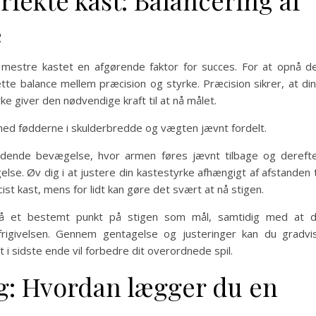
rfekte kast: Balancering af
e
t mestre kastet en afgørende faktor for succes. For at opnå d
tte balance mellem præcision og styrke. Præcision sikrer, at di
e giver den nødvendige kraft til at nå målet.
 med fødderne i skulderbredde og vægten jævnt fordelt.
idende bevægelse, hvor armen føres jævnt tilbage og dereft
lse. Øv dig i at justere din kastestyrke afhængigt af afstanden t
ist kast, mens for lidt kan gøre det svært at nå stigen.
på et bestemt punkt på stigen som mål, samtidig med at 
frigivelsen. Gennem gentagelse og justeringer kan du gradvi
t i sidste ende vil forbedre dit overordnede spil.
g: Hvordan lægger du en