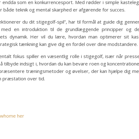
r endda som en konkurrencesport. Med rødder i simple kastele
, hvor både teknik og mental skarphed er afgørende for succes.
ktionerer du dit stigegolf-spil”, har til formål at guide dig genn
r med en introduktion til de grundlæggende principper og d
llets dynamik. Her vil du lære, hvordan man optimerer sit kas
trategisk tænkning kan give dig en fordel over dine modstandere.
talt fokus spiller en væsentlig rolle i stigegolf, især når press
gså tilbyde indsigt i, hvordan du kan bevare roen og koncentration
i præsentere træningsmetoder og øvelser, der kan hjælpe dig m
n præstation over tid.
Rawhome her