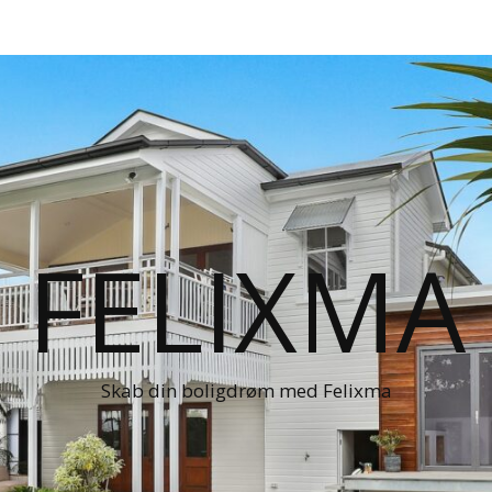
FELIXMA
Skab din boligdrøm med Felixma