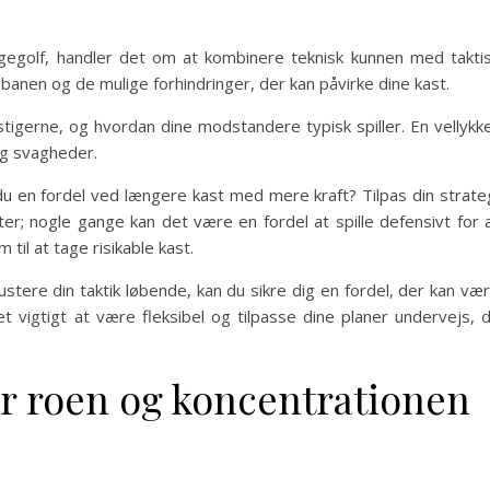
igegolf, handler det om at kombinere teknisk kunnen med takti
banen og de mulige forhindringer, der kan påvirke dine kast.
igerne, og hvordan dine modstandere typisk spiller. En vellykk
og svagheder.
r du en fordel ved længere kast med mere kraft? Tilpas din strate
r; nogle gange kan det være en fordel at spille defensivt for 
il at tage risikable kast.
tere din taktik løbende, kan du sikre dig en fordel, der kan væ
et vigtigt at være fleksibel og tilpasse dine planer undervejs, 
ar roen og koncentrationen