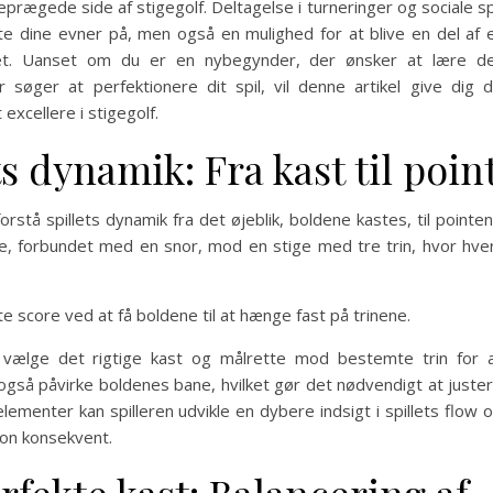
ceprægede side af stigegolf. Deltagelse i turneringer og sociale sp
te dine evner på, men også en mulighed for at blive en del af 
illet. Uanset om du er en nybegynder, der ønsker at lære d
r søger at perfektionere dit spil, vil denne artikel give dig 
excellere i stigegolf.
ts dynamik: Fra kast til poin
orstå spillets dynamik fra det øjeblik, boldene kastes, til pointe
olde, forbundet med en snor, mod en stige med tre trin, hvor hve
 score ved at få boldene til at hænge fast på trinene.
 vælge det rigtige kast og målrette mod bestemte trin for 
også påvirke boldenes bane, hvilket gør det nødvendigt at juste
lementer kan spilleren udvikle en dybere indsigt i spillets flow 
ion konsekvent.