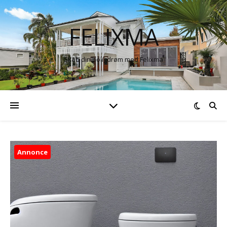
FELIXMA
Skab din boligdrøm med Felixma
Annonce