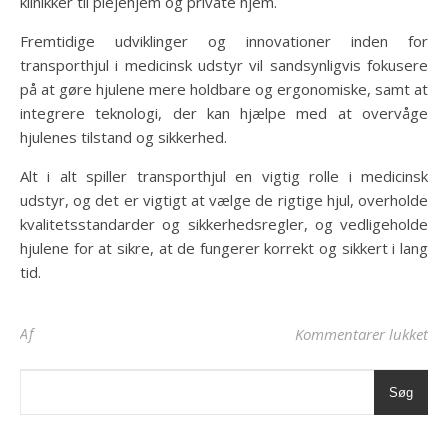
klinikker til plejehjem og private hjem.
Fremtidige udviklinger og innovationer inden for
transporthjul i medicinsk udstyr vil sandsynligvis fokusere
på at gøre hjulene mere holdbare og ergonomiske, samt at
integrere teknologi, der kan hjælpe med at overvåge
hjulenes tilstand og sikkerhed.
Alt i alt spiller transporthjul en vigtig rolle i medicinsk
udstyr, og det er vigtigt at vælge de rigtige hjul, overholde
kvalitetsstandarder og sikkerhedsregler, og vedligeholde
hjulene for at sikre, at de fungerer korrekt og sikkert i lang
tid.
til
Af
Kommentarer lukket
Søg