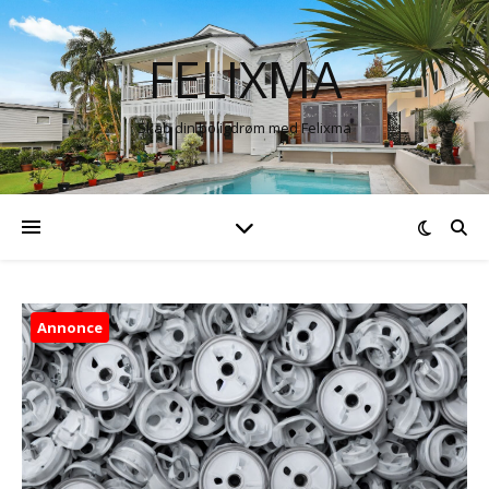
FELIXMA
Skab din boligdrøm med Felixma
Annonce