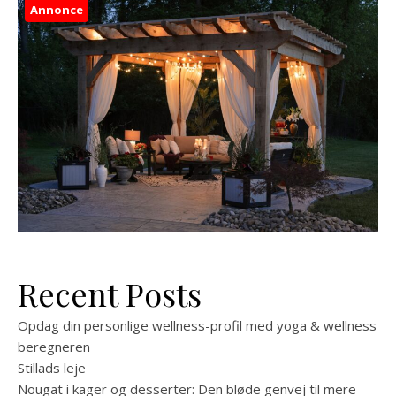
Annonce
Recent Posts
Opdag din personlige wellness-profil med yoga & wellness
beregneren
Stillads leje
Nougat i kager og desserter: Den bløde genvej til mere