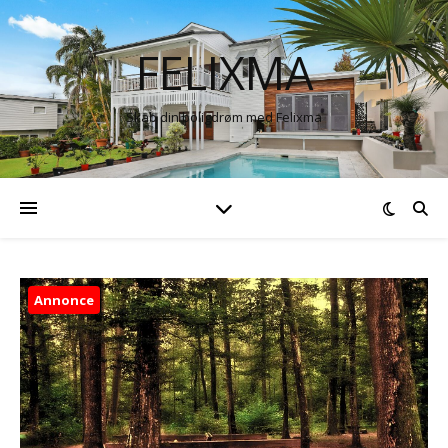
FELIXMA
Skab din boligdrøm med Felixma
Annonce