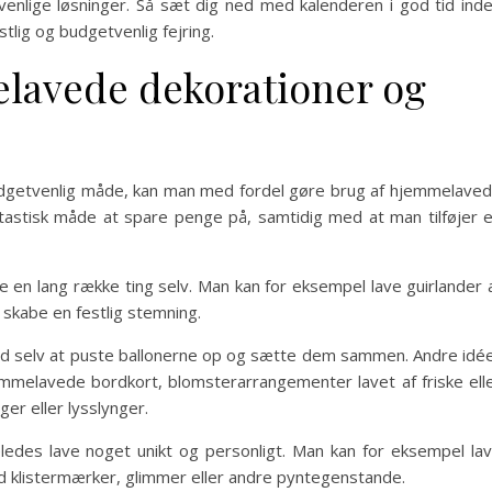
enlige løsninger. Så sæt dig ned med kalenderen i god tid ind
tlig og budgetvenlig fejring.
elavede dekorationer og
udgetvenlig måde, kan man med fordel gøre brug af hjemmelave
ntastisk måde at spare penge på, samtidig med at man tilføjer 
e en lang række ting selv. Man kan for eksempel lave guirlander 
 skabe en festlig stemning.
ed selv at puste ballonerne op og sætte dem sammen. Andre idé
emmelavede bordkort, blomsterarrangementer lavet af friske ell
er eller lysslynger.
eledes lave noget unikt og personligt. Man kan for eksempel la
d klistermærker, glimmer eller andre pyntegenstande.