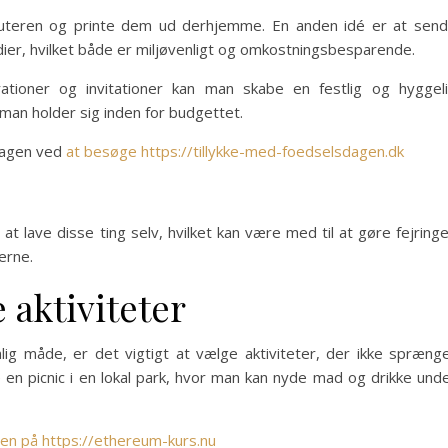
puteren og printe dem ud derhjemme. En anden idé er at sen
medier, hvilket både er miljøvenligt og omkostningsbesparende.
ioner og invitationer kan man skabe en festlig og hyggel
man holder sig inden for budgettet.
dagen ved
at besøge https://tillykke-med-foedselsdagen.dk
at lave disse ting selv, hvilket kan være med til at gøre fejring
erne.
 aktiviteter
ig måde, er det vigtigt at vælge aktiviteter, der ikke spræng
en picnic i en lokal park, hvor man kan nyde mad og drikke und
en på https://ethereum-kurs.nu