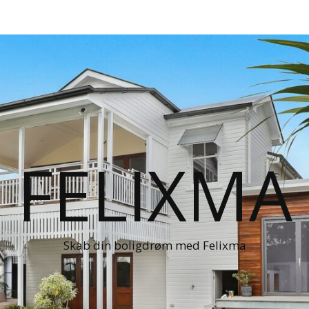
FELIXMA
Skab din boligdrøm med Felixma