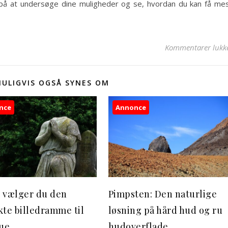
d på at undersøge dine muligheder og se, hvordan du kan få me
Kommentarer lukk
MULIGVIS OGSÅ SYNES OM
nce
Annonce
 vælger du den
Pimpsten: Den naturlige
kte billedramme til
løsning på hård hud og ru
tue
hudoverflade