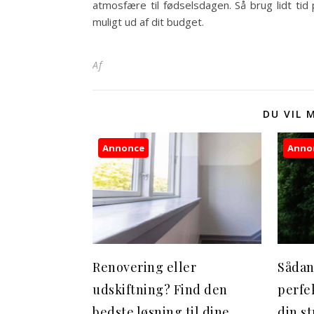
atmosfære til fødselsdagen. Så brug lidt ti
muligt ud af dit budget.
Af
DU VIL 
Annonce
Anno
Renovering eller
Sådan
udskiftning? Find den
perfe
bedste løsning til dine
din s