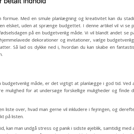
n formue. Med en smule planlægning og kreativitet kan du stad
en elsket, uden at sprænge budgettet. I denne artikel vil vi se 
e fødselsdagen på en budgetvenlig måde. Vi vil blandt andet se p
 hjemmelavede dekorationer og invitationer, vælge budgetvenli
atter. Så lad os dykke ned i, hvordan du kan skabe en fantasti
n.
 budgetvenlig måde, er det vigtigt at planlægge i god tid. Ved 
re mulighed for at undersøge forskellige muligheder og finde 
liste over, hvad man gerne vil inkludere i fejringen, og dereft
t på listen.
d, kan man undgå stress og panik i sidste øjeblik, samtidig med 