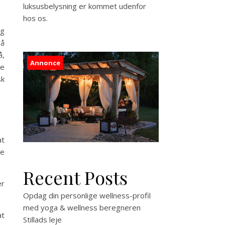
luksusbelysning er kommet udenfor
hos os.
ig
på
å,
Annonce
ge
sk
at
de
Recent Posts
er
Opdag din personlige wellness-profil
med yoga & wellness beregneren
at
Stillads leje