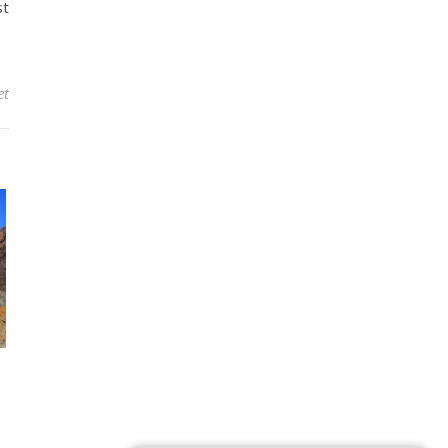
st
til Hvordan man kan fejre fødselsdagen på en budgetvenlig måde
et