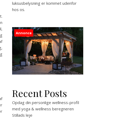
luksusbelysning er kommet udenfor
hos os.
t.
an
l,
Annonce
og
af
g,
og
Recent Posts
af
Opdag din personlige wellness-profil
er
med yoga & wellness beregneren
er
Stillads leje