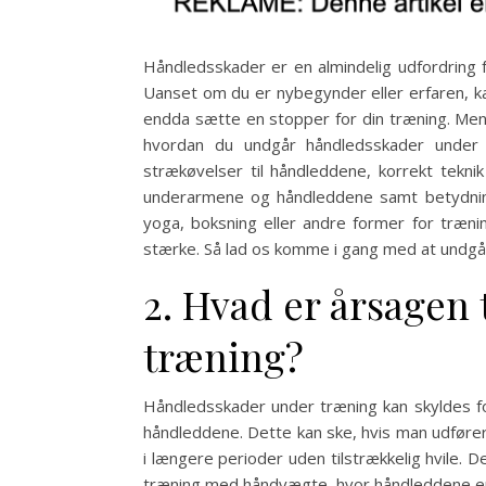
Håndledsskader er en almindelig udfordring
Uanset om du er nybegynder eller erfaren, 
endda sætte en stopper for din træning. Men fry
hvordan du undgår håndledsskader under t
strækøvelser til håndleddene, korrekt tekni
underarmene og håndleddene samt betydninge
yoga, boksning eller andre former for trænin
stærke. Så lad os komme i gang med at undgå 
2. Hvad er årsagen
træning?
Håndledsskader under træning kan skyldes fo
håndleddene. Dette kan ske, hvis man udføre
i længere perioder uden tilstrækkelig hvile.
træning med håndvægte, hvor håndleddene er