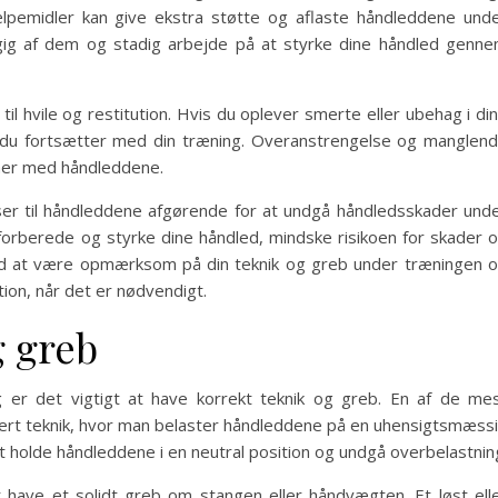
jælpemidler kan give ekstra støtte og aflaste håndleddene und
ngig af dem og stadig arbejde på at styrke dine håndled genn
 til hvile og restitution. Hvis du oplever smerte eller ubehag i di
før du fortsætter med din træning. Overanstrengelse og manglen
emer med håndleddene.
r til håndleddene afgørende for at undgå håndledsskader und
forberede og styrke dine håndled, mindske risikoen for skader 
tid at være opmærksom på din teknik og greb under træningen 
ution, når det er nødvendigt.
g greb
 er det vigtigt at have korrekt teknik og greb. En af de me
rkert teknik, hvor man belaster håndleddene på en uhensigtsmæss
at holde håndleddene i en neutral position og undgå overbelastnin
 have et solidt greb om stangen eller håndvægten. Et løst ell