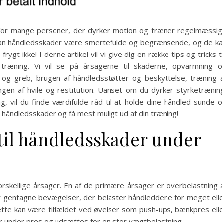
 for mange personer, der dyrker motion og træner regelmæssig
kan håndledsskader være smertefulde og begrænsende, og de k
gt ikke! I denne artikel vil vi give dig en række tips og tricks ti
ræning. Vi vil se på årsagerne til skaderne, opvarmning 
k og greb, brugen af håndledsstøtter og beskyttelse, træning 
n af hvile og restitution. Uanset om du dyrker styrketrænin
g, vil du finde værdifulde råd til at holde dine håndled sunde 
håndledsskader og få mest muligt ud af din træning!
 til håndledsskader under
rskellige årsager. En af de primære årsager er overbelastning 
r gentagne bevægelser, der belaster håndleddene for meget ell
 Dette kan være tilfældet ved øvelser som push-ups, bænkpres ell
 under pres og udsættes for en stor vægtbelastning.