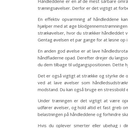
Håndleddene er en af de mest sårbare område
træningsøvelser. Derfor er det vigtigt at for
En effektiv opvarmning af håndleddene kan
hjælper med at øge blodgennemstrømningen t
strækøvelser, hvor du strækker håndleddet v
Gentag øvelsen et par gange for at løsne op 
En anden god øvelse er at lave håndledsrot
håndfladerne opad. Derefter drejer du langso
du dem tilbage til udgangspositionen. Dette h
Det er også vigtigt at strække og styrke de
ved at lave øvelser som håndledsudstræk
modstand. Du kan også bruge en stressbold el
Under træningen er det vigtigt at være op
udfører øvelser, og hold altid et fast greb
belastningen på håndleddene og forhindre sk
Hvis du oplever smerter eller ubehag i d