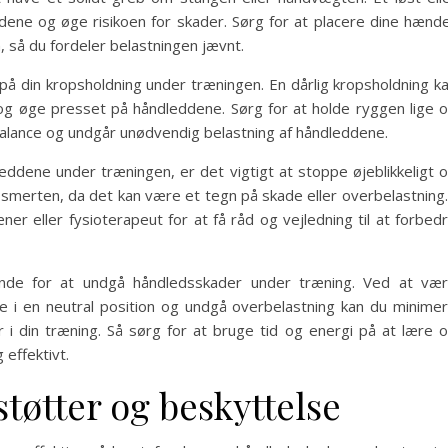
ddene og øge risikoen for skader. Sørg for at placere dine hænd
så du fordeler belastningen jævnt.
 din kropsholdning under træningen. En dårlig kropsholdning k
og øge presset på håndleddene. Sørg for at holde ryggen lige 
balance og undgår unødvendig belastning af håndleddene.
eddene under træningen, er det vigtigt at stoppe øjeblikkeligt 
 smerten, da det kan være et tegn på skade eller overbelastning.
er eller fysioterapeut for at få råd og vejledning til at forbed
ende for at undgå håndledsskader under træning. Ved at væ
 i en neutral position og undgå overbelastning kan du minime
 i din træning. Så sørg for at bruge tid og energi på at lære 
 effektivt.
støtter og beskyttelse