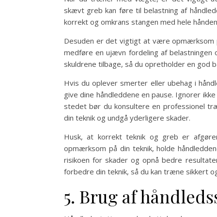
skævt greb kan føre til belastning af håndle
korrekt og omkrans stangen med hele hånden, 
Desuden er det vigtigt at være opmærksom på
medføre en ujævn fordeling af belastningen 
skuldrene tilbage, så du opretholder en god 
Hvis du oplever smerter eller ubehag i håndl
give dine håndleddene en pause. Ignorer ikke
stedet bør du konsultere en professionel træn
din teknik og undgå yderligere skader.
Husk, at korrekt teknik og greb er afgør
opmærksom på din teknik, holde håndleddene
risikoen for skader og opnå bedre resultater
forbedre din teknik, så du kan træne sikkert og
5. Brug af håndleds