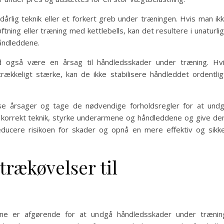
årlig teknik eller et forkert greb under træningen. Hvis man ik
tning eller træning med kettlebells, kan det resultere i unaturli
åndleddene.
også være en årsag til håndledsskader under træning. Hv
rækkeligt stærke, kan de ikke stabilisere håndleddet ordentlig
e årsager og tage de nødvendige forholdsregler for at und
 korrekt teknik, styrke underarmene og håndleddene og give d
 reducere risikoen for skader og opnå en mere effektiv og sikk
trækøvelser til
ne er afgørende for at undgå håndledsskader under trænin