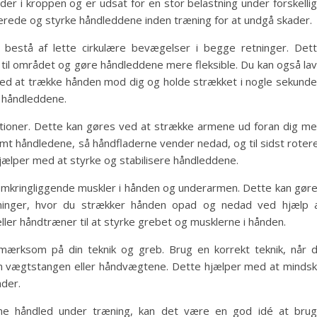
r i kroppen og er udsat for en stor belastning under forskelli
berede og styrke håndleddene inden træning for at undgå skader.
 bestå af lette cirkulære bevægelser i begge retninger. Det
il området og gøre håndleddene mere fleksible. Du kan også la
ed at trække hånden mod dig og holde strækket i nogle sekunde
i håndleddene.
ationer. Dette kan gøres ved at strække armene ud foran dig m
mt håndledene, så håndfladerne vender nedad, og til sidst roter
jælper med at styrke og stabilisere håndleddene.
 omkringliggende muskler i hånden og underarmen. Dette kan gør
ninger, hvor du strækker hånden opad og nedad ved hjælp 
ler håndtræner til at styrke grebet og musklerne i hånden.
mærksom på din teknik og greb. Brug en korrekt teknik, når 
 om vægtstangen eller håndvægtene. Dette hjælper med at minds
ader.
ine håndled under træning, kan det være en god idé at bru