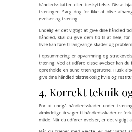
håndledsstøtter eller beskyttelse. Disse h
træningen. Sørg dog for ikke at blive afhæ
øvelser og træning.
Endelig er det vigtigt at give dine håndled tid
håndled, skal du give dem tid til at hele, 
hvile kan føre til langvarige skader og probl
I opsummering er opvarmning og strækøvelse
træning. Ved at udføre disse øvelser kan du 
opretholde en sund træningsrutine. Husk al
give dine håndled tilstrækkelig hvile og restit
4. Korrekt teknik o
For at undgå håndledsskader under træning
almindelige årsager til håndledsskader er fo
måde. Når du udfører øvelser, er det vigtigt 
Når du træner med vægte, er det vigtigt at