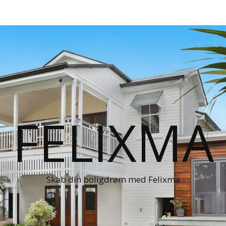
FELIXMA
Skab din boligdrøm med Felixma